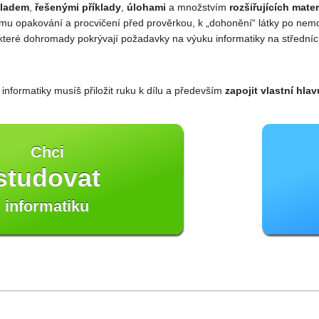
kladem
,
řešenými příklady
,
úlohami
a množstvím
rozšiřujících mater
mu opakování a procvičení před prověrkou, k „dohonění“ látky po nemoc
 které dohromady pokrývají požadavky na výuku informatiky na středníc
 informatiky musíš přiložit ruku k dílu a především
zapojit vlastní hlav
Chci
studovat
informatiku