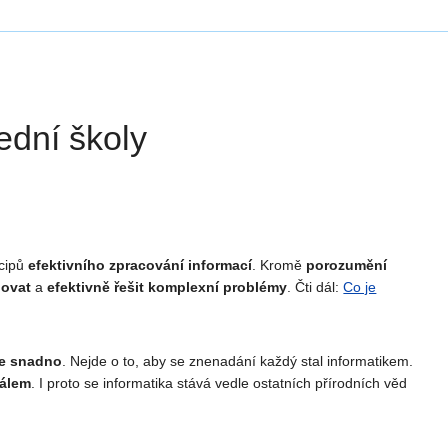
ední školy
ncipů
efektivního zpracování informací
. Kromě
porozumění
dovat
a
efektivně řešit komplexní problémy
. Čti dál:
Co je
 se snadno
. Nejde o to, aby se znenadání každý stal informatikem.
iálem
. I proto se informatika stává vedle ostatních přírodních věd