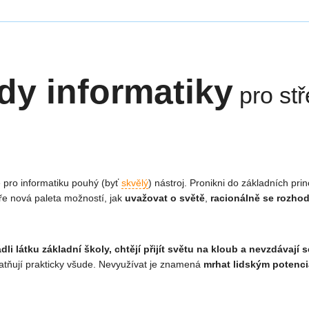
dy informatiky
pro stř
e pro informatiku pouhý (byť
skvělý
) nástroj. Pronikni do základních pri
vře nová paleta možností, jak
uvažovat o světě
,
racionálně se rozho
dli látku základní školy, chtějí přijít světu na kloub a nevzdávají
uplatňují prakticky všude. Nevyužívat je znamená
mrhat lidským potenc