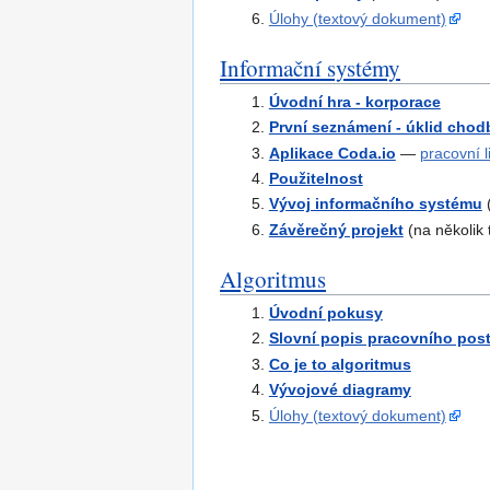
Úlohy (textový dokument)
Informační systémy
Úvodní hra - korporace
První seznámení - úklid chod
Aplikace Coda.io
—
pracovní l
Použitelnost
Vývoj informačního systému
(
Závěrečný projekt
(na několik 
Algoritmus
Úvodní pokusy
Slovní popis pracovního pos
Co je to algoritmus
Vývojové diagramy
Úlohy (textový dokument)