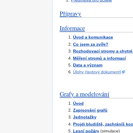
2.
Předmluva pro učitele
Přípravy
Informace
Úvod a komunikace
Co jsem za zvíře?
Rozhodovací stromy a chytré
Měření stromů a informací
Data a význam
Úlohy (textový dokument)
Grafy a modelování
Úvod
Zapisování grafů
Jednotažky
Projdi bludiště, zachráníš ko
Lesní požáry
(simulace)