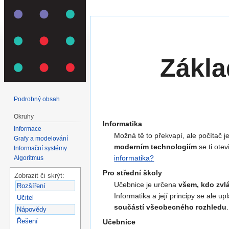
Přejít na:
navigace
,
hledání
Zákla
Podrobný obsah
Okruhy
Informatika
Informace
Možná tě to překvapí, ale počítač j
Grafy a modelování
moderním technologiím
se ti ote
Informační systémy
informatika?
Algoritmus
Pro střední školy
Zobrazit či skrýt:
Učebnice je určena
všem, kdo zvlá
Rozšíření
Informatika a její principy se ale 
Učitel
součástí všeobecného rozhledu
.
Nápovědy
Řešení
Učebnice