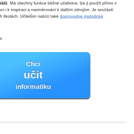
iálů
. Má všechny funkce běžné učebnice: lze ji použít přímo v
i i k inspiraci a nasměrování k dalším zdrojům. Je součástí
h školách. Učitelům nabízí také
doprovodné metodické
u
.
Chci
učit
informatiku