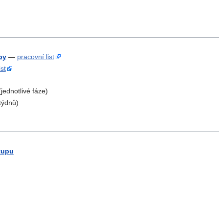
by
—
pracovní list
ist
jednotlivé fáze)
týdnů)
tupu