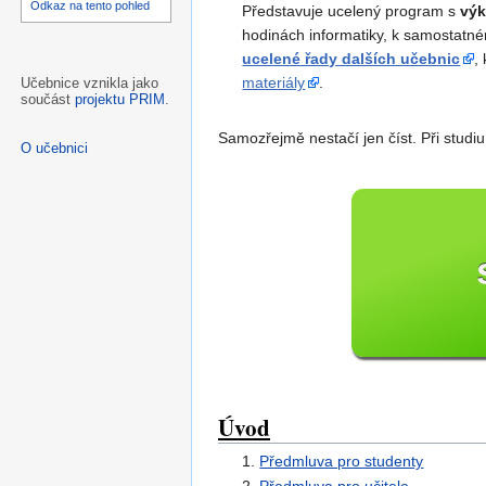
Odkaz na tento pohled
Představuje ucelený program s
vý
hodinách informatiky, k samostatné
ucelené řady dalších učebnic
,
materiály
.
Učebnice vznikla jako
součást
projektu PRIM
.
Samozřejmě nestačí jen číst. Při studiu
O učebnici
Úvod
1.
Předmluva pro studenty