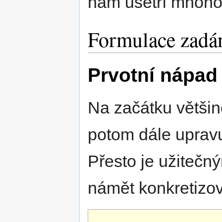
nám ušetří mnoho
Formulace zadá
Prvotní nápad
Na začátku většin
potom dále upravu
Přesto je užitečn
námět konkretizov