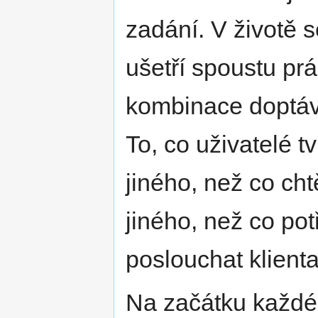
zadání. V životě 
ušetří spoustu prá
kombinace doptává
To, co uživatelé tv
jiného, než co cht
jiného, než co po
poslouchat klient
Na začátku každého