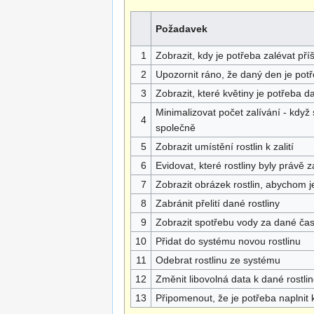
Požadavek
1
Zobrazit, kdy je potřeba zalévat pří
2
Upozornit ráno, že daný den je potř
3
Zobrazit, které květiny je potřeba d
Minimalizovat počet zalívání - když s
4
společně
5
Zobrazit umístění rostlin k zalití
6
Evidovat, které rostliny byly právě za
7
Zobrazit obrázek rostlin, abychom je
8
Zabránit přelití dané rostliny
9
Zobrazit spotřebu vody za dané ča
10
Přidat do systému novou rostlinu
11
Odebrat rostlinu ze systému
12
Změnit libovolná data k dané rostli
13
Připomenout, že je potřeba naplnit