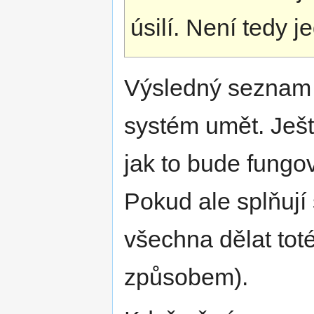
úsilí. Není tedy 
Výsledný seznam 
systém umět. Ješt
jak to bude fungov
Pokud ale splňuj
všechna dělat tot
způsobem).