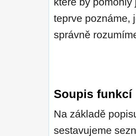
které by pomohly je
teprve poznáme, j
správně rozumím
Soupis funkcí
Na základě popisu
sestavujeme sezn