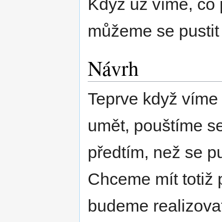
Když už víme, co 
můžeme se pustit 
Návrh
Teprve když víme
umět, pouštíme se
předtím, než se p
Chceme mít totiž 
budeme realizovat