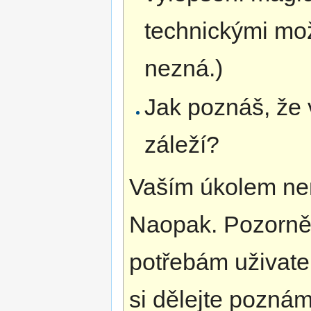
technickými mož
nezná.)
Jak poznáš, že
záleží?
Vaším úkolem nen
Naopak. Pozorně 
potřebám uživat
si dělejte poznám