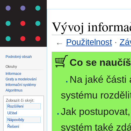
Vývoj informa
←
Použitelnost
·
Zá
Přejít na:
navigace
,
hledání
Podrobný obsah
Co se naučíš
Okruhy
Informace
Na jaké části 
Grafy a modelování
Informační systémy
Algoritmus
systému rozděli
Zobrazit či skrýt:
Rozšíření
Jak postupovat
Učitel
Nápovědy
systém také zdá
Řešení