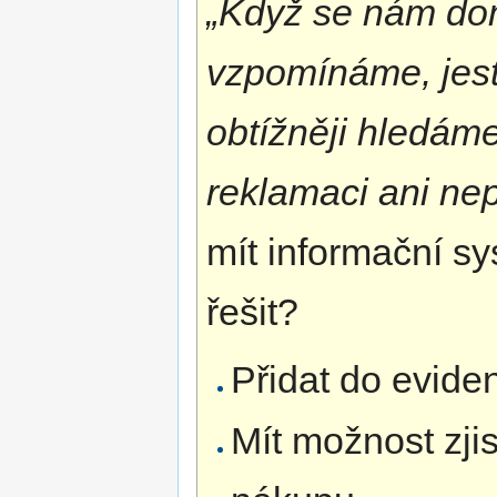
„Když se nám dom
vzpomínáme, jestli
obtížněji hledám
reklamaci ani ne
mít informační sy
řešit?
Přidat do evid
Mít možnost zji