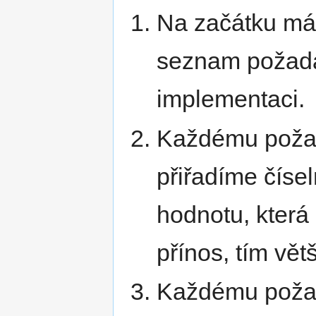
Na začátku m
seznam požad
implementaci.
Každému poža
přiřadíme číse
hodnotu, která 
přínos, tím vět
Každému požad