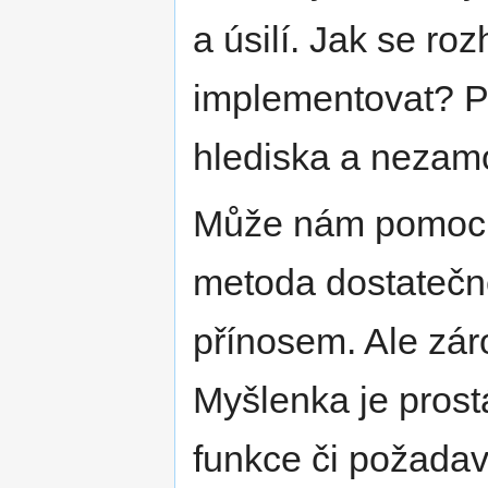
a úsilí. Jak se ro
implementovat? P
hlediska a nezamo
Může nám pomoci
metoda dostatečn
přínosem. Ale zár
Myšlenka je prostá
funkce či požadav