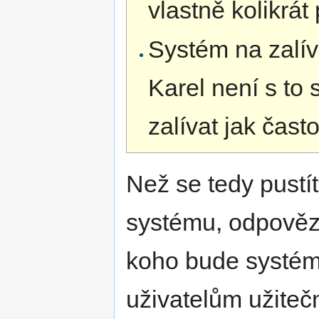
vlastně kolikrát 
Systém na zalív
Karel není s to 
zalívat jak čast
Než se tedy pustí
systému, odpovězt
koho bude systém
uživatelům užiteč