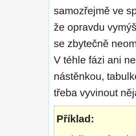
samozřejmě ve spol
že opravdu vymýšlí
se zbytečně neom
V téhle fázi ani n
nástěnkou, tabulk
třeba vyvinout něj
Příklad: