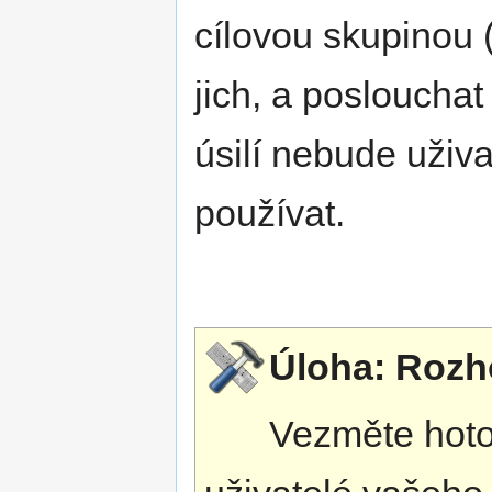
cílovou skupinou (u
jich, a posloucha
úsilí nebude uživ
používat.
Úloha: Rozho
Vezměte hotov