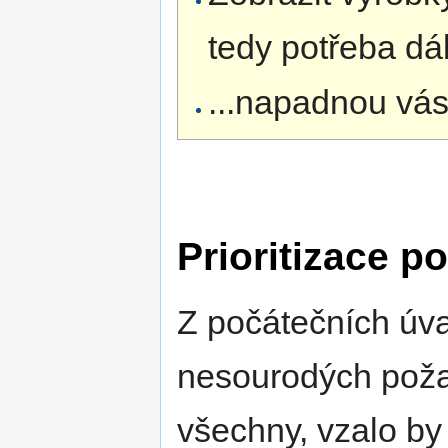
tedy potřeba dá
...napadnou vás
Prioritizace 
Z počátečních úva
nesourodých poža
všechny, vzalo by