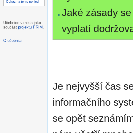
Odkaz na tento pohled
Jaké zásady se 
Učebnice vznikla jako
vyplatí dodržov
součást
projektu PRIM
.
O učebnici
Je nejvyšší čas s
informačního syst
se opět seznámíme