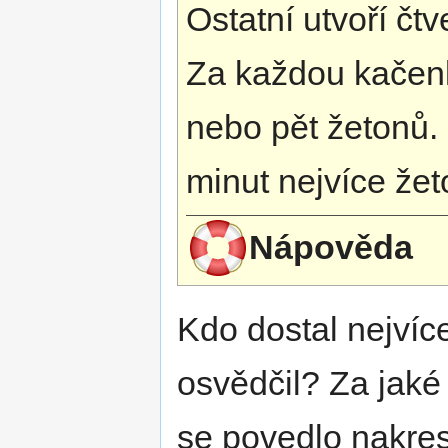
Ostatní utvoří čt
Za každou kačenk
nebo pět žetonů. 
minut nejvíce že
Nápověda
Kdo dostal nejvíc
osvědčil? Za jaké
se povedlo nakresl