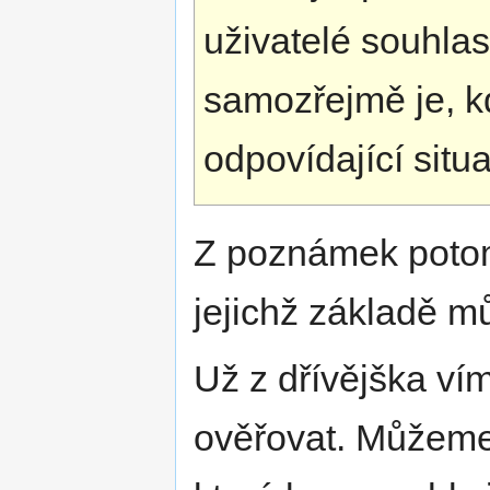
uživatelé souhlasí
samozřejmě je, k
odpovídající situ
Z poznámek potom
jejichž základě 
Už z dřívějška vím
ověřovat. Můžeme 