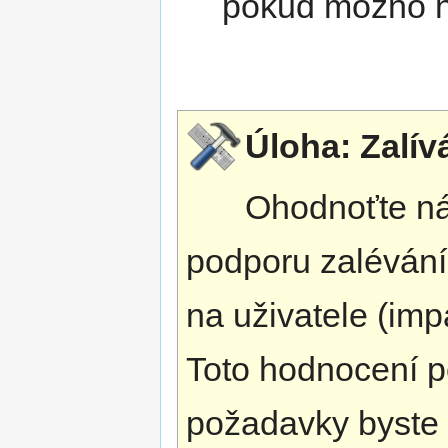
pokud možno 
Úloha: Zalív
Ohodnoťte ná
podporu zalévání
na uživatele (impa
Toto hodnocení po
požadavky byste 