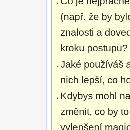
Co je nejpracněj
(např. že by by
znalosti a dove
kroku postupu?
Jaké používáš a
nich lepší, co h
Kdybys mohl na
změnit, co by to
vylepšení magi